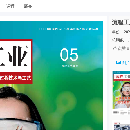
课程
展会
流程工业
年份：202
总期数：总
点赞
0
图片