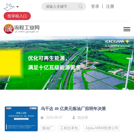
登录 丨 注册
投审稿入口
乌干达 40 亿美元炼油厂拟明年决策
2026-08-07
钱伯章
炼油厂
工程总承包
Alpha-MBM投资公司