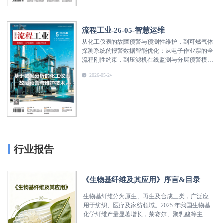
来的新篇章。
流程工业-26-05-智慧运维
从化工仪表的故障预警与预测性维护，到可燃气体
探测系统的报警数据智能优化；从电子作业票的全
流程刚性约束，到压滤机在线监测与分层预警模型
构建，再到化工园区自动化控制与资源协同优化
2026-05-24
——本期刊载的系列文章均源于企业一线实践，以
真实数据与算法模型展示了智慧运维技术如何提升
设备可靠性、降低非计划停机风险、优化资源配置
效率。
行业报告
《生物基纤维及其应用》序言&目录
生物基纤维分为原生、再生及合成三类，广泛应
用于纺织、医疗及家纺领域。2025 年我国生物基
化学纤维产量显著增长，莱赛尔、聚乳酸等主力