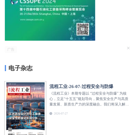
×
电子杂志
流程工业-26-07-过程安全与防爆
《流程工业》本期专题以 “过程安全与防爆” 为核
心，立足“十五五”规划导向，聚焦安全生产与高质
量发展、新质生产力的深度融合。我们将深入解析
化工、新材料、新能源、环保水处理等领域的安全
2026-07-27
生产新挑战与新路径，探讨如何借助智能化手段守
住“零事故”的红线，剖析如何通过构建 “大安全”管
理体系，将安全打造为企业核心竞争力、运营稳定
器和品牌信任状，为行业开启一个以“质安”定义未