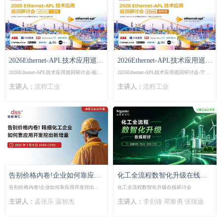
2026Ethernet-APL技术应用巡回
2026Ethernet-APL技术应用巡回
研讨会-福建漳州站
研讨会-宁波站
2026Ethernet-APL技术应用巡回研讨会-福建
2026Ethernet-APL技术应用巡回研讨会-宁波
漳州站
站
主讲人：
流程工业
主讲人：
流程工业
告别价格内卷!企业如何靠应用
化工全流程数智化升级在线研
开发挖出新增量
讨会
告别价格内卷!企业如何靠应用开发挖出新
化工全流程数智化升级在线研讨会
增量
主讲人：
孟张乐 温智杰
主讲人：
李剑锋 邓黎勇 张现迪