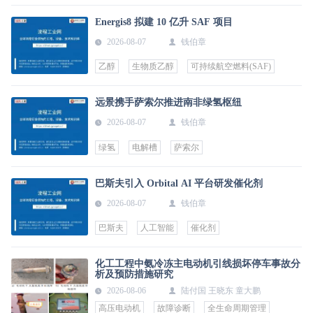
Energis8 拟建 10 亿升 SAF 项目
2026-08-07
钱伯章
乙醇
生物质乙醇
可持续航空燃料(SAF)
远景携手萨索尔推进南非绿氢枢纽
2026-08-07
钱伯章
绿氢
电解槽
萨索尔
巴斯夫引入 Orbital AI 平台研发催化剂
2026-08-07
钱伯章
巴斯夫
人工智能
催化剂
化工工程中氨冷冻主电动机引线损坏停车事故分
析及预防措施研究
2026-08-06
陆付国 王晓东 童大鹏
高压电动机
故障诊断
全生命周期管理