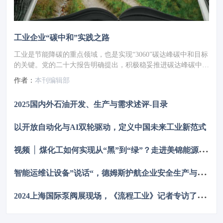
工业企业“碳中和”实践之路
工业是节能降碳的重点领域，也是实现“3060”碳达峰碳中和目标
的关键。党的二十大报告明确提出，积极稳妥推进碳达峰碳中
和，推进降碳、减污、扩绿、增长，完善能源消耗总量和强度调
作者：
本刊编辑部
控，重点控制化石能源消费，逐步转向碳排放总量和强度“双
控”制度。为了回顾 2023 年工业企业在节能降碳、绿色可持续发
2025国内外石油开发、生产与需求述评-目录
展方面的成就，了解当下的创新技术和应用，《流程工业》编辑
部在 2024 年第一期特别策划了“工业碳中和”专题，邀请了一批
以开放自动化与AI双轮驱动，定义中国未来工业新范式
国内外优秀的工业企业分享观点和产业实践，为广大的流程工业
企业提供绿色可持续发展的启迪和借鉴。
视
频 │ 煤化工如何实现从“黑”到“绿”？走进美锦能源低碳发展标杆项目
智
能运维让设备”说话“，德姆斯护航企业安全生产与降本增效
2
024上海国际泵阀展现场，《流程工业》记者专访了中国善若泵业科技有限公司总经理 卢阳