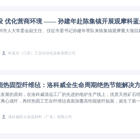
扬州市人大常委会副主任、仪征市委书记孙建年带队来陈集镇观摩重大项目
科蓝尔（江苏）工业自动化设备有限公司
能热固型纤维毡：洛科威全生命周期绝热节能解决
续发展的原则，在洛科威清远工厂的先进的电炉生产线上，优质天然矿石
速离心成纤，再经热固工艺在纤维毡表面加覆高性能玻纤贴面，诞生了新
 —— 洛科威多功能热固型纤维毡。
洛科威防火保温材料（广东）有限公司