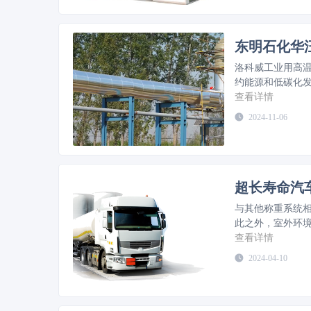
东明石化华
洛科威工业用高
约能源和低碳化
查看详情
2024-11-06
超长寿命汽
与其他称重系统
此之外，室外环
命。 因此，选择更可靠、精度更高、耐受多变气候环境的汽车衡才能保证更长的使用寿命以及
查看详情
更低的投入成本
2024-04-10