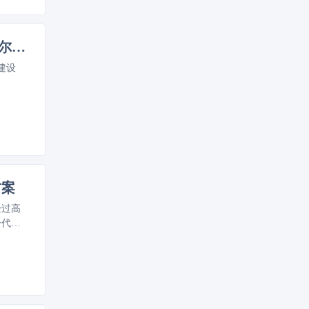
聚焦项目建设 优化营商环境 —— 孙建年赴陈集镇开展观摩科蓝尔环保项目
建设
方案
经过高
一代高