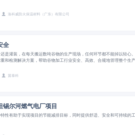
洛科威防火保温材料（广东）有限公司
安全
合还是灌装，在每天搬运数吨谷物的生产现场，任何环节都不能掉以轻心
称重和检测解决方案，帮助谷物加工行业安全、高效、合规地管理整个生
区域也同样适用。
茵泰科
坦锡尔河燃气电厂项目
势特性有助于实现项目的节能减排目标，同时提供舒适、安全和可持续的