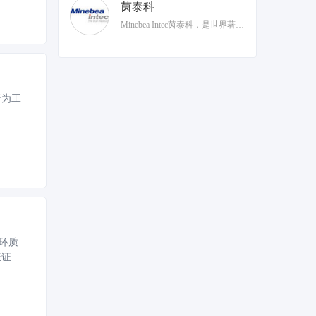
茵泰科
Minebea Intec茵泰科，是世界著名的过程称重技术的供应商，是称量技术市场领导者，为制药、化工、食品饮料行业的生产和研发提供全套解决方案，茵泰科总部位于德国汉堡。
于为工
环质
证证