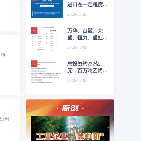
进口在一定程度上
抑制了价格
2026-07-20
万华、台塑、荣
盛、恒力、盛虹、
桐昆、恒逸、新凤
2026-07-09
鸣等，上榜2026全
，填
球化工企业50强
总投资约222亿
元，百万吨乙烯及
高端化工新材料项
2026-07-09
目环评公示
能过剩