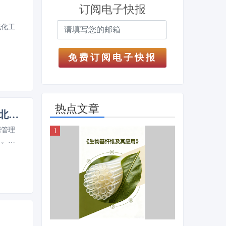
订阅电子快报
域化工
免费订阅电子快报
热点文章
招募 | 团体标准TCIA06-2026落地！数据管理专业人员（DMP）北京站首期面授启动
据管理
力。
业智能
激活工