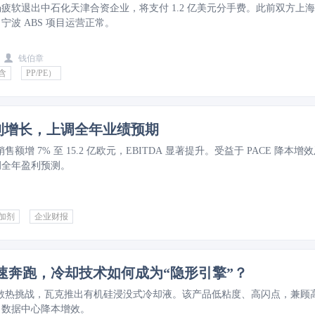
疲软退出中石化天津合资企业，将支付 1.2 亿美元分手费。此前双方上
宁波 ABS 项目运营正常。
钱伯章
含
PP/PE）
盈利增长，上调全年业绩预期
2 销售额增 7% 至 15.2 亿欧元，EBITDA 显著提升。受益于 PACE 降本增
调全年盈利预测。
加剂
企业财报
飞速奔跑，冷却技术如何成为“隐形引擎”？
发散热挑战，瓦克推出有机硅浸没式冷却液。该产品低粘度、高闪点，兼顾
力数据中心降本增效。