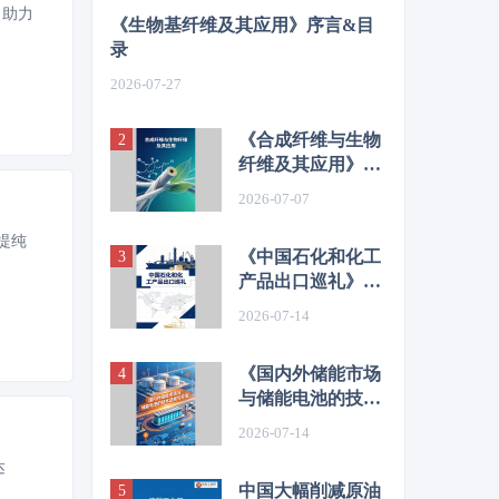
，助力
《生物基纤维及其应用》序言&目
录
2026-07-27
《合成纤维与生物
纤维及其应用》序
言&目录
2026-07-07
提纯
《中国石化和化工
产品出口巡礼》序
言&目录
2026-07-14
《国内外储能市场
与储能电池的技术
进展与开发》序言
2026-07-14
&目录
达
中国大幅削减原油