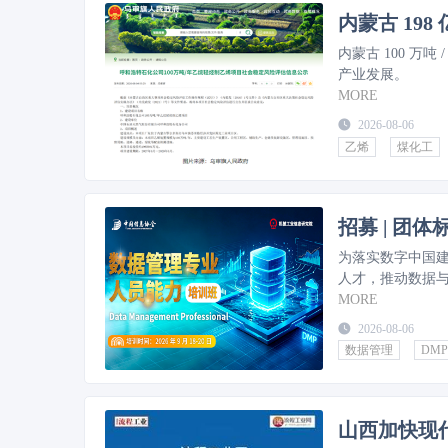
内蒙古 19
内蒙古 100 万
产业发展。
MORE
2026-08-06
乙烯
煤化工
为落实数字中国
人才，推动数据
本次培训依据团体
MORE
制造与全生命周
2026-08-06
业数据价值，赋能产业智能升级。 现诚邀各企
数据管理
DMP
力专题培训，共
山西加快现