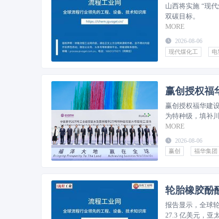
山西将实施 “现代煤
双碳目标。
MORE
2026-08-06
现代煤化工
电
赢创授权福华
赢创授权福华建设
为特种级，填补
MORE
2026-08-06
赢创
福华集团
轮胎橡胶酚醛
报告显示，全球轮
27.3 亿美元，