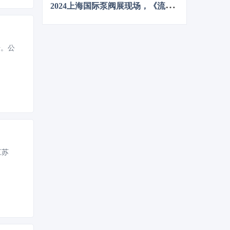
业提供绿色可持续发展的启迪和借鉴。
2
024上海国际泵阀展现场，《流程工业》记者专访了中国善若泵业科技有限公司总经理 卢阳
升。公
江苏