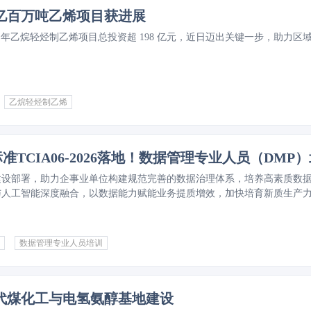
8 亿百万吨乙烯项目获进展
吨 / 年乙烷轻烃制乙烯项目总投资超 198 亿元，近日迈出关键一步，助力区
乙烷轻烃制乙烯
建设部署，助力企事业单位构建规范完善的数据治理体系，培养高素质数
与人工智能深度融合，以数据能力赋能业务提质增效，加快培育新质生产
标准《数据管理专业人员能力要求》（TCIA06-2026），聚焦装备制造
期管理等核心场景，帮助打通数据壁垒，搭建适配产业特性的管理体系，
事业单位选派相关人员参加数据管理专业人员能
数据管理专业人员培训
同做好数据管理人才提升和储备工作。
代煤化工与电氢氨醇基地建设