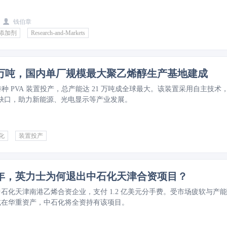
钱伯章
添加剂
Research-and-Markets
1万吨，国内单厂规模最大聚乙烯醇生产基地建成
特种 PVA 装置投产，总产能达 21 万吨成全球最大。该装置采用自主技术
A 缺口，助力新能源、光电显示等产业发展。
化
装置投产
年，英力士为何退出中石化天津合资项目？
石化天津南港乙烯合资企业，支付 1.2 亿美元分手费。受市场疲软与产
减在华重资产，中石化将全资持有该项目。