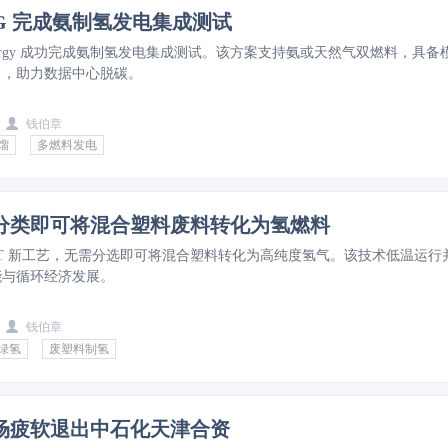
 2G 完成氨制氢发电集成测试
G Energy 成功完成氨制氢发电集成测试。该方案支持氨或天然气双燃料，具备
力，助力数据中心脱碳。
钱伯章
馏
多燃料发电
分类即可将混合塑料废料转化为氢燃料
TT 新工艺，无需分选即可将混合塑料转化为高纯度氢气。该技术低温运行
能与循环经济发展。
钱伯章
绿氢
废塑料制氢
场疲软退出中石化天津合资