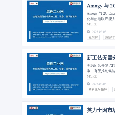
Amogy 与
Amogy 与 2
化与热电联产能
MORE
2026-08-05
氨裂解
热泵精
新工艺无需
美韩团队开发 A
碳，有望推动氢
MORE
2026-08-05
塑料化学循环
英力士因市