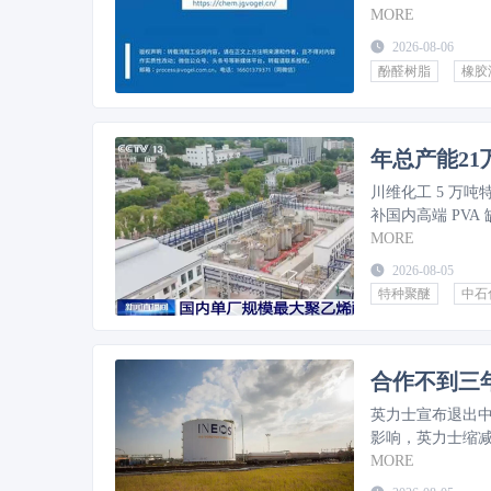
MORE
2026-08-06
酚醛树脂
橡胶
年总产能2
川维化工 5 万吨
补国内高端 PV
MORE
2026-08-05
特种聚醚
中石
合作不到三
英力士宣布退出中
影响，英力士缩
MORE