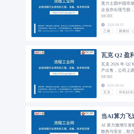
英力士因中国市场
企业亦出现亏损，
MORE
2026-08-05
乙烯
聚烯烃（
瓦克 Q2 
瓦克 2026 年 Q
产出售，公司上
MORE
2026-08-04
瓦克
有机硅添
当AI算力
AI 算力激增引
散热与安全，助