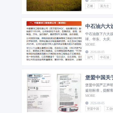
2026-08-05
乙烯
英力士
中石油六大
中石油旗下六大
球、华东、大庆、
MORE
2026-08-05
油气
中石油
堡盟中国关
堡盟中国严正声
鉴别标准，提醒
MORE
2026-08-05
堡盟中国
工业