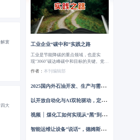
详解寰
工业企业“碳中和”实践之路
工业是节能降碳的重点领域，也是实
现“3060”碳达峰碳中和目标的关键。党的
二十大报告明确提出，积极稳妥推进碳
作者：
本刊编辑部
达峰碳中和，推进降碳、减污、扩绿、
增长，完善能源消耗总量和强度调控，
2
025国内外石油开发、生产与需求述评-目录
重点控制化石能源消费，逐步转向碳排
放总量和强度“双控”制度。为了回顾
以
开放自动化与AI双轮驱动，定义中国未来工业新范式
2023 年工业企业在节能降碳、绿色可持
布四大
续发展方面的成就，了解当下的创新技
视
频 │ 煤化工如何实现从“黑”到“绿”？走进美锦能源低碳发展标杆项目
术和应用，《流程工业》编辑部在 2024
年第一期特别策划了“工业碳中和”专题，
邀请了一批国内外优秀的工业企业分享
智
能运维让设备”说话“，德姆斯护航企业安全生产与降本增效
观点和产业实践，为广大的流程工业企