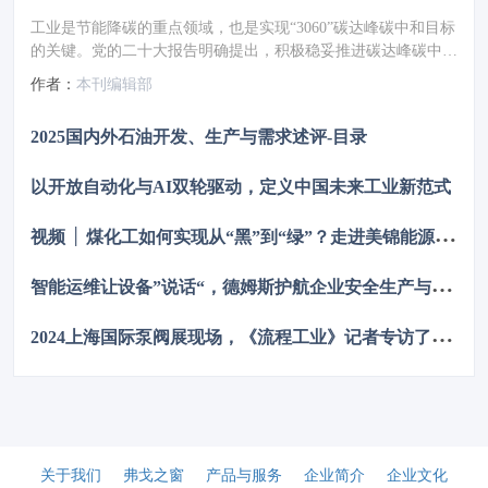
工业是节能降碳的重点领域，也是实现“3060”碳达峰碳中和目标
的关键。党的二十大报告明确提出，积极稳妥推进碳达峰碳中
和，推进降碳、减污、扩绿、增长，完善能源消耗总量和强度调
作者：
本刊编辑部
控，重点控制化石能源消费，逐步转向碳排放总量和强度“双
控”制度。为了回顾 2023 年工业企业在节能降碳、绿色可持续发
2025国内外石油开发、生产与需求述评-目录
展方面的成就，了解当下的创新技术和应用，《流程工业》编辑
部在 2024 年第一期特别策划了“工业碳中和”专题，邀请了一批
以开放自动化与AI双轮驱动，定义中国未来工业新范式
国内外优秀的工业企业分享观点和产业实践，为广大的流程工业
企业提供绿色可持续发展的启迪和借鉴。
视
频 │ 煤化工如何实现从“黑”到“绿”？走进美锦能源低碳发展标杆项目
智
能运维让设备”说话“，德姆斯护航企业安全生产与降本增效
2
024上海国际泵阀展现场，《流程工业》记者专访了中国善若泵业科技有限公司总经理 卢阳
关于我们
弗戈之窗
产品与服务
企业简介
企业文化