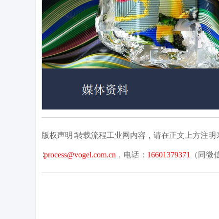
版权声明∶转载流程工业网内容，请在正文上方注
∶
process@vogel.com.cn
，电话：
16601379371
（同微