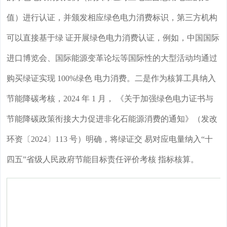
值）进行认证，并颁发相应绿色电力消费标识，第三方机构
可以直接基于绿 证开展绿色电力消费认证，例如，中国国际
进口博览会、国际能源变革论坛等国际性的大型活动均通过
购买绿证实现 100%绿色 电力消费。二是作为核算工具纳入
节能降碳考核，2024 年 1 月， 《关于加强绿色电力证书与
节能降碳政策衔接大力促进非化石能源消费的通知》（发改
环资〔2024〕113 号）明确，将绿证交 易对应电量纳入“十
四五”省级人民政府节能目标责任评价考核 指标核算。