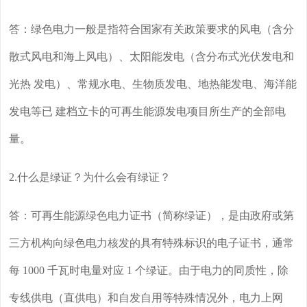
答：绿色电力一般是指符合国家有关政策要求的风电（含分
散式风电和海上风电）、太阳能发电（含分布式光伏发电和
光热 发电）、常规水电、生物质发电、地热能发电、海洋能
发电等已 建档立卡的可再生能源发电项目所生产的全部电
量。
2.什么是绿证？为什么会有绿证？
答：可再生能源绿色电力证书（简称绿证），是由政府或第
三方机构向绿色电力核发的具有特殊标识的电子证书，通常
每 1000 千瓦时电量对应 1 个绿证。由于电力的同质性，除
专线供电（直供电）和自发自用等特殊情况外，电力上网