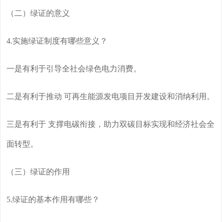
（二）绿证的意义
4.实施绿证制度有哪些意义？
一是有利于引导全社会绿色电力消费。
二是有利于推动 可再生能源发电项目开发建设和消纳利用。
三是有利于 支撑电碳衔接，助力双碳目标实现和经济社会全
面转型。
（三）绿证的作用
5.绿证的基本作用有哪些？