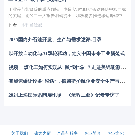
工业是节能降碳的重点领域，也是实现“3060”碳达峰碳中和目标
的关键。党的二十大报告明确提出，积极稳妥推进碳达峰碳中
和，推进降碳、减污、扩绿、增长，完善能源消耗总量和强度调
作者：
本刊编辑部
控，重点控制化石能源消费，逐步转向碳排放总量和强度“双
控”制度。为了回顾 2023 年工业企业在节能降碳、绿色可持续发
2025国内外石油开发、生产与需求述评-目录
展方面的成就，了解当下的创新技术和应用，《流程工业》编辑
部在 2024 年第一期特别策划了“工业碳中和”专题，邀请了一批
以开放自动化与AI双轮驱动，定义中国未来工业新范式
国内外优秀的工业企业分享观点和产业实践，为广大的流程工业
企业提供绿色可持续发展的启迪和借鉴。
视
频 │ 煤化工如何实现从“黑”到“绿”？走进美锦能源低碳发展标杆项目
智
能运维让设备”说话“，德姆斯护航企业安全生产与降本增效
2
024上海国际泵阀展现场，《流程工业》记者专访了中国善若泵业科技有限公司总经理 卢阳
关于我们
弗戈之窗
产品与服务
企业简介
企业文化