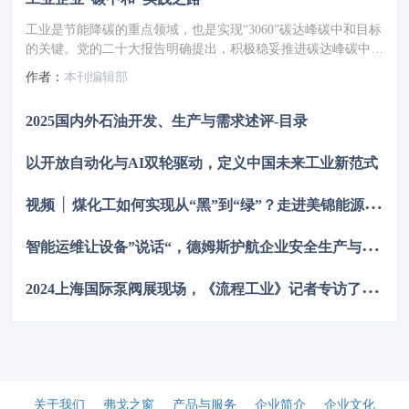
工业是节能降碳的重点领域，也是实现“3060”碳达峰碳中和目标
的关键。党的二十大报告明确提出，积极稳妥推进碳达峰碳中
和，推进降碳、减污、扩绿、增长，完善能源消耗总量和强度调
作者：
本刊编辑部
控，重点控制化石能源消费，逐步转向碳排放总量和强度“双
控”制度。为了回顾 2023 年工业企业在节能降碳、绿色可持续发
2025国内外石油开发、生产与需求述评-目录
展方面的成就，了解当下的创新技术和应用，《流程工业》编辑
部在 2024 年第一期特别策划了“工业碳中和”专题，邀请了一批
以开放自动化与AI双轮驱动，定义中国未来工业新范式
国内外优秀的工业企业分享观点和产业实践，为广大的流程工业
企业提供绿色可持续发展的启迪和借鉴。
视
频 │ 煤化工如何实现从“黑”到“绿”？走进美锦能源低碳发展标杆项目
智
能运维让设备”说话“，德姆斯护航企业安全生产与降本增效
2
024上海国际泵阀展现场，《流程工业》记者专访了中国善若泵业科技有限公司总经理 卢阳
关于我们
弗戈之窗
产品与服务
企业简介
企业文化