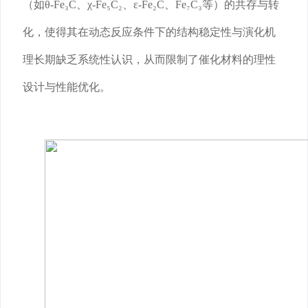
（如θ-Fe₃C、χ-Fe₅C₂、ε-Fe₂C、Fe₇C₃等）的共存与转
化，使得其在动态反应条件下的结构稳定性与演化机
理长期缺乏系统性认识，从而限制了催化材料的理性
设计与性能优化。