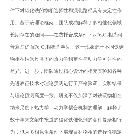
件下对碳化铁的物相选择性和演化路径具有决定性作
用。基于该理论框架，团队成功解释了多相催化领域
长期存在的疑问——在费托合成条件下χ-Fe₅C₂相为何
普遍占优而Fe₇C₃相极为罕见，这一现象源于不同铁碳
物相在纳米尺度下的热力学稳定性与动力学可达性的
差异。进一步，团队通过精心设计的相变实验和各种
先进表征技术对理论预测进行了严格验证，实验结果
与理论预测高度一致。研究不仅加深了对铁碳物相在
纳米尺度下热力学—动力学耦合机制的理解，解释了
数十年来文献中报道的碳化铁催化剂的各种复杂相行
为，也为多相竞争条件下实现目标物相的选择性稳定