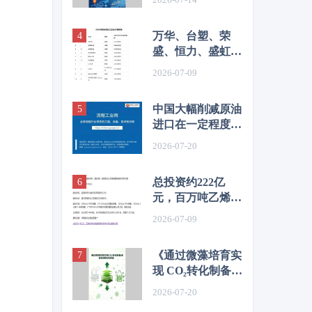
&目录
万华、台塑、荣
盛、恒力、盛虹、
桐昆、恒逸、新凤
2026-07-09
鸣等，上榜2026全
球化工企业50强
中国大幅削减原油
进口在一定程度上
抑制了价格
2026-07-20
总投资约222亿
元，百万吨乙烯及
高端化工新材料项
2026-07-09
目环评公示
《通过微藻培育实
现 CO₂转化制备液
体燃料的综述》目
2026-07-20
录&前言