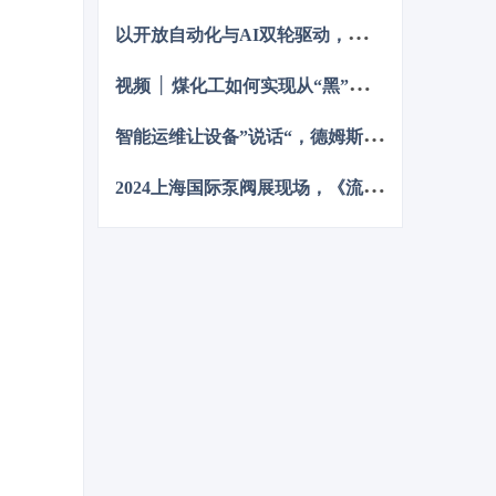
碳排放总量和强度“双控”制度。为了回
以
开放自动化与AI双轮驱动，定义中国未来工业新范式
顾 2023 年工业企业在节能降碳、绿色
可持续发展方面的成就，了解当下的创
视
频 │ 煤化工如何实现从“黑”到“绿”？走进美锦能源低碳发展标杆项目
新技术和应用，《流程工业》编辑部在
2024 年第一期特别策划了“工业碳中
和”专题，邀请了一批国内外优秀的工业
智
能运维让设备”说话“，德姆斯护航企业安全生产与降本增效
企业分享观点和产业实践，为广大的流
程工业企业提供绿色可持续发展的启迪
2
024上海国际泵阀展现场，《流程工业》记者专访了中国善若泵业科技有限公司总经理 卢阳
和借鉴。