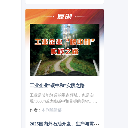
工业企业“碳中和”实践之路
工业是节能降碳的重点领域，也是实
现“3060”碳达峰碳中和目标的关键。党
的二十大报告明确提出，积极稳妥推进
作者：
本刊编辑部
碳达峰碳中和，推进降碳、减污、扩
绿、增长，完善能源消耗总量和强度调
2
025国内外石油开发、生产与需求述评-目录
控，重点控制化石能源消费，逐步转向