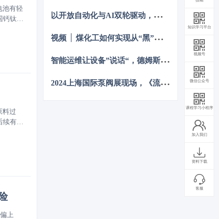
投稿
碳排放总量和强度“双控”制度。为了回
电池有轻
以
开放自动化与AI双轮驱动，定义中国未来工业新范式
顾 2023 年工业企业在节能降碳、绿色
国钙钛矿
可持续发展方面的成就，了解当下的创
知识学习平台
视
频 │ 煤化工如何实现从“黑”到“绿”？走进美锦能源低碳发展标杆项目
新技术和应用，《流程工业》编辑部在
2024 年第一期特别策划了“工业碳中
视频号
和”专题，邀请了一批国内外优秀的工业
智
能运维让设备”说话“，德姆斯护航企业安全生产与降本增效
企业分享观点和产业实践，为广大的流
程工业企业提供绿色可持续发展的启迪
2
024上海国际泵阀展现场，《流程工业》记者专访了中国善若泵业科技有限公司总经理 卢阳
微信公众号
和借鉴。
课程学习小程序
原料过
后续有望
加入我们
资料下载
客服
险
险偏上