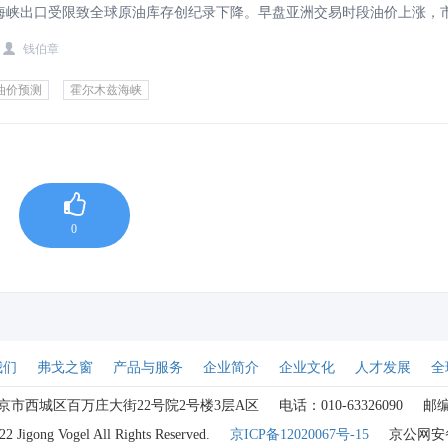
海峡出口受限致全球原油库存创纪录下降。早盘亚洲交易时段油价上涨，
。
钱伯章
油价预测
霍尔木兹海峡
0
我们
弗戈之窗
产品与服务
企业简介
企业文化
人才发展
全
京市西城区百万庄大街22号院2号楼3层A区
电话：010-63326090
邮编
2 Jigong Vogel All Rights Reserved.
京ICP备12020067号-15
京公网安备1