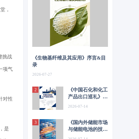
一堂，
键挑战
《生物基纤维及其应用》序言&目
录
一项气
2026-07-27
《中国石化和化工
产品出口巡礼》序
针对性
言&目录
2026-07-14
《国内外储能市场
办，是
与储能电池的技术
进展与开发》序言
2026-07-14