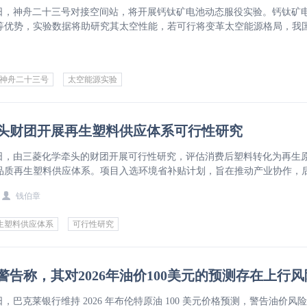
 月 25 日，神舟二十三号对接空间站，将开展钙钛矿电池动态服役实验。钙钛矿
等优势，实验数据将助研究其太空性能，若可行将变革太空能源格局，我
文末提及运营漏损研讨会信息。
神舟二十三号
太空能源实验
头财团开展再生塑料供应体系可行性研究
 月 22 日，由三菱化学牵头的财团开展可行性研究，评估消费后塑料转化为再生
品质再生塑料供应体系。项目入选环境省补贴计划，旨在推动产业协作，
。
钱伯章
生塑料供应体系
可行性研究
警告称，其对2026年油价100美元的预测存在上行风
 22 日，巴克莱银行维持 2026 年布伦特原油 100 美元价格预测，警告油价风