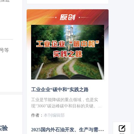
号等
工业企业“碳中和”实践之路
工业是节能降碳的重点领域，也是实
现“3060”碳达峰碳中和目标的关键。党
的二十大报告明确提出，积极稳妥推进
作者：
本刊编辑部
碳达峰碳中和，推进降碳、减污、扩
绿、增长，完善能源消耗总量和强度调
实验
2
025国内外石油开发、生产与需求述评-目录
控，重点控制化石能源消费，逐步转向