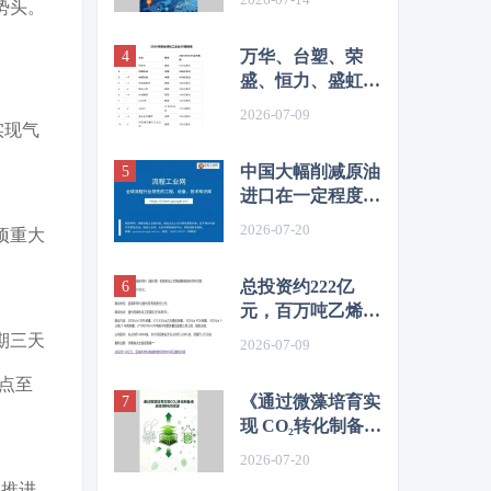
势头。
&目录
万华、台塑、荣
盛、恒力、盛虹、
桐昆、恒逸、新凤
2026-07-09
鸣等，上榜2026全
实现气
球化工企业50强
中国大幅削减原油
进口在一定程度上
抑制了价格
2026-07-20
项重大
总投资约222亿
元，百万吨乙烯及
高端化工新材料项
期三天
2026-07-09
目环评公示
点至
《通过微藻培育实
现 CO₂转化制备液
体燃料的综述》目
2026-07-20
录&前言
续推进