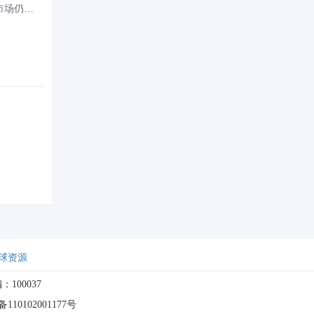
市场仍计
球资源
：100037
10102001177号