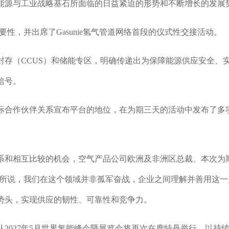
能源与工业战略基石所面临的日益紧迫的形势和不断增长的发展
性，并出席了Gasunie氢气管道网络首段的仪式性交接活动。
封存（CCUS）和储能专区，明确传递出为保障能源供应安全、
信号。
际合作伙伴关系宣布平台的地位，在为期三天的活动中发布了多
系和相互比较的机会，空气产品公司欧洲及非洲区总裁、本次为
上所说，我们在这个领域并非孤军奋战，企业之间理解并善用这一
势头，实现供应的韧性、可靠性和竞争力。
2027年5月世界氢能峰会暨展览会将再次在鹿特丹举行，以持