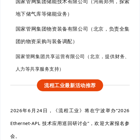
国家管网集团储能技术有限公司
（河南郑州，探索
地下储气库等储能业务）
国家管网集团物资装备有限公司
（北京，负责全集
团的物资采购与装备调配）
国家管网集团共享运营有限公司
（北京，提供财务、
人力等共享服务支持）
流程工业最新活动推荐
2026年6月24日，《流程工业》将在宁波举办“2026
Ethernet-APL 技术应用巡回研讨会”，欢迎大家报名参
会。