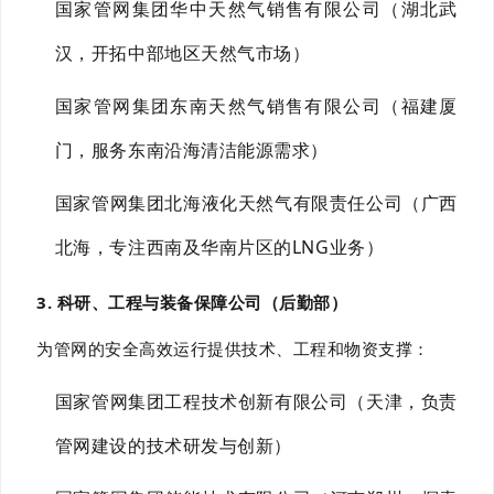
国家管网集团华中天然气销售有限公司
（湖北武
汉，开拓中部地区天然气市场）
国家管网集团东南天然气销售有限公司
（福建厦
门，服务东南沿海清洁能源需求）
国家管网集团北海液化天然气有限责任公司
（广西
北海，专注西南及华南片区的LNG业务）
3. 科研、工程与装备保障公司（后勤部）
为管网的安全高效运行提供技术、工程和物资支撑：
国家管网集团工程技术创新有限公司
（天津，负责
管网建设的技术研发与创新）