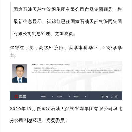
国家石油天然气管网集团有限公司官网集团领导一栏
最新信息显示，崔锦红已任国家石油天然气管网集团
有限公司副总经理、党组成员。
崔锦红，男，高级经济师，大学本科毕业，经济学学
士。
2020年10月任国家石油天然气管网集团有限公司华北
分公司副总经理、党委委员；