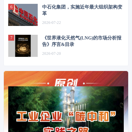
中石化集团，实施近年最大组织架构变
革
2026-07-22
《世界液化天然气(LNG)的市场分析报
告》序言&目录
2026-07-20