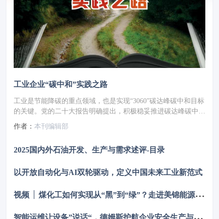
工业企业“碳中和”实践之路
工业是节能降碳的重点领域，也是实现“3060”碳达峰碳中和目标
的关键。党的二十大报告明确提出，积极稳妥推进碳达峰碳中
和，推进降碳、减污、扩绿、增长，完善能源消耗总量和强度调
作者：
本刊编辑部
控，重点控制化石能源消费，逐步转向碳排放总量和强度“双
控”制度。为了回顾 2023 年工业企业在节能降碳、绿色可持续发
2025国内外石油开发、生产与需求述评-目录
展方面的成就，了解当下的创新技术和应用，《流程工业》编辑
部在 2024 年第一期特别策划了“工业碳中和”专题，邀请了一批
以开放自动化与AI双轮驱动，定义中国未来工业新范式
国内外优秀的工业企业分享观点和产业实践，为广大的流程工业
企业提供绿色可持续发展的启迪和借鉴。
视
频 │ 煤化工如何实现从“黑”到“绿”？走进美锦能源低碳发展标杆项目
智
能运维让设备”说话“，德姆斯护航企业安全生产与降本增效