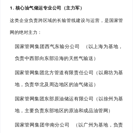
1. 核心油气储运专业公司（主力军）
这类企业负责跨区域的长输管线建设与运营，是国家管
网的绝对主力：
国家管网集团
西气东输分公司
（以上海为基地，
负责中西部向东部沿海的天然气输送）
国家管网集团北方管道有限责任公司
（以廊坊为基
地，负责华北及周边地区的油气储运）
国家管网集团东部原油储运有限公司
（以徐州为基
地，主要负责东部地区的原油和成品油管网）
国家管网集团
华南分公司
（以广州为基地，负责