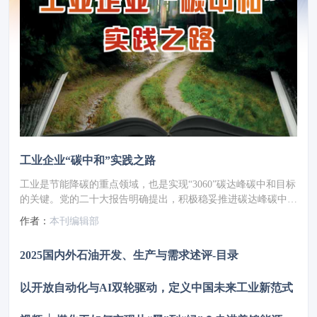
工业企业“碳中和”实践之路
工业是节能降碳的重点领域，也是实现“3060”碳达峰碳中和目标
的关键。党的二十大报告明确提出，积极稳妥推进碳达峰碳中
和，推进降碳、减污、扩绿、增长，完善能源消耗总量和强度调
作者：
本刊编辑部
控，重点控制化石能源消费，逐步转向碳排放总量和强度“双
控”制度。为了回顾 2023 年工业企业在节能降碳、绿色可持续发
2025国内外石油开发、生产与需求述评-目录
展方面的成就，了解当下的创新技术和应用，《流程工业》编辑
部在 2024 年第一期特别策划了“工业碳中和”专题，邀请了一批
以开放自动化与AI双轮驱动，定义中国未来工业新范式
国内外优秀的工业企业分享观点和产业实践，为广大的流程工业
企业提供绿色可持续发展的启迪和借鉴。