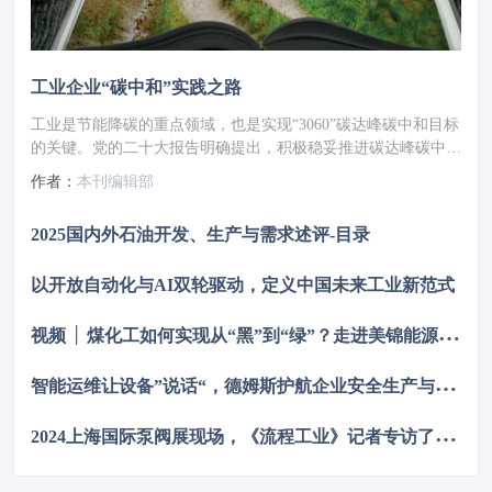
工业企业“碳中和”实践之路
工业是节能降碳的重点领域，也是实现“3060”碳达峰碳中和目标
的关键。党的二十大报告明确提出，积极稳妥推进碳达峰碳中
和，推进降碳、减污、扩绿、增长，完善能源消耗总量和强度调
作者：
本刊编辑部
控，重点控制化石能源消费，逐步转向碳排放总量和强度“双
控”制度。为了回顾 2023 年工业企业在节能降碳、绿色可持续发
2025国内外石油开发、生产与需求述评-目录
展方面的成就，了解当下的创新技术和应用，《流程工业》编辑
部在 2024 年第一期特别策划了“工业碳中和”专题，邀请了一批
以开放自动化与AI双轮驱动，定义中国未来工业新范式
国内外优秀的工业企业分享观点和产业实践，为广大的流程工业
企业提供绿色可持续发展的启迪和借鉴。
视
频 │ 煤化工如何实现从“黑”到“绿”？走进美锦能源低碳发展标杆项目
智
能运维让设备”说话“，德姆斯护航企业安全生产与降本增效
2
024上海国际泵阀展现场，《流程工业》记者专访了中国善若泵业科技有限公司总经理 卢阳