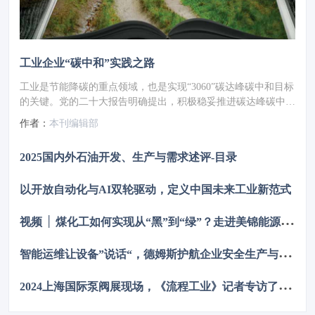
工业企业“碳中和”实践之路
工业是节能降碳的重点领域，也是实现“3060”碳达峰碳中和目标
的关键。党的二十大报告明确提出，积极稳妥推进碳达峰碳中
和，推进降碳、减污、扩绿、增长，完善能源消耗总量和强度调
作者：
本刊编辑部
控，重点控制化石能源消费，逐步转向碳排放总量和强度“双
控”制度。为了回顾 2023 年工业企业在节能降碳、绿色可持续发
2025国内外石油开发、生产与需求述评-目录
展方面的成就，了解当下的创新技术和应用，《流程工业》编辑
部在 2024 年第一期特别策划了“工业碳中和”专题，邀请了一批
以开放自动化与AI双轮驱动，定义中国未来工业新范式
国内外优秀的工业企业分享观点和产业实践，为广大的流程工业
企业提供绿色可持续发展的启迪和借鉴。
视
频 │ 煤化工如何实现从“黑”到“绿”？走进美锦能源低碳发展标杆项目
智
能运维让设备”说话“，德姆斯护航企业安全生产与降本增效
2
024上海国际泵阀展现场，《流程工业》记者专访了中国善若泵业科技有限公司总经理 卢阳