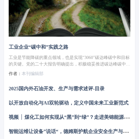
工业企业“碳中和”实践之路
工业是节能降碳的重点领域，也是实现“3060”碳达峰碳中和目标
的关键。党的二十大报告明确提出，积极稳妥推进碳达峰碳中
和，推进降碳、减污、扩绿、增长，完善能源消耗总量和强度调
作者：
本刊编辑部
控，重点控制化石能源消费，逐步转向碳排放总量和强度“双
控”制度。为了回顾 2023 年工业企业在节能降碳、绿色可持续发
2025国内外石油开发、生产与需求述评-目录
展方面的成就，了解当下的创新技术和应用，《流程工业》编辑
部在 2024 年第一期特别策划了“工业碳中和”专题，邀请了一批
以开放自动化与AI双轮驱动，定义中国未来工业新范式
国内外优秀的工业企业分享观点和产业实践，为广大的流程工业
企业提供绿色可持续发展的启迪和借鉴。
视
频 │ 煤化工如何实现从“黑”到“绿”？走进美锦能源低碳发展标杆项目
智
能运维让设备”说话“，德姆斯护航企业安全生产与降本增效