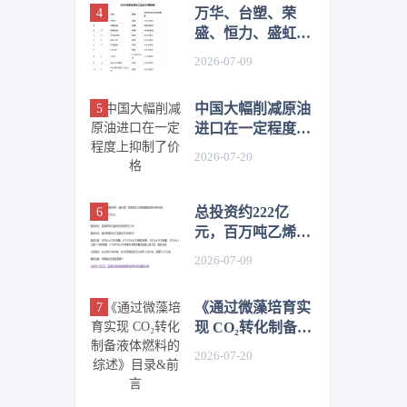
万华、台塑、荣
盛、恒力、盛虹、
桐昆、恒逸、新凤
2026-07-09
鸣等，上榜2026全
球化工企业50强
中国大幅削减原油
进口在一定程度上
抑制了价格
2026-07-20
总投资约222亿
元，百万吨乙烯及
高端化工新材料项
2026-07-09
目环评公示
《通过微藻培育实
现 CO₂转化制备液
体燃料的综述》目
2026-07-20
录&前言