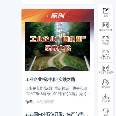
投稿
知识学习平台
视频号
微信公众号
课程学习小程序
工业企业“碳中和”实践之路
加入我们
工业是节能降碳的重点领域，也是实现
“3060”碳达峰碳中和目标的关键。党的二
十大报告明确提出，积极稳妥推进碳达
作者：
本刊编辑部
资料下载
峰碳中和，推进降碳、减污、扩绿、增
长，完善能源消耗总量和强度调控，重
2
025国内外石油开发、生产与需求述评-目录
点控制化石能源消费，逐步转向碳排放
客服