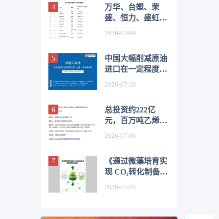
万华、台塑、荣
盛、恒力、盛虹、
桐昆、恒逸、新凤
2026-07-09
鸣等，上榜2026全
球化工企业50强
中国大幅削减原油
进口在一定程度上
抑制了价格
2026-07-20
总投资约222亿
元，百万吨乙烯及
高端化工新材料项
2026-07-09
目环评公示
《通过微藻培育实
现 CO₂转化制备液
体燃料的综述》目
2026-07-20
录&前言