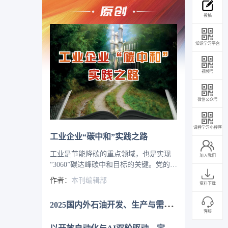
投稿
知识学习平台
视频号
微信公众号
课程学习小程序
工业企业“碳中和”实践之路
工业是节能降碳的重点领域，也是实现
加入我们
“3060”碳达峰碳中和目标的关键。党的二
十大报告明确提出，积极稳妥推进碳达
作者：
本刊编辑部
资料下载
峰碳中和，推进降碳、减污、扩绿、增
长，完善能源消耗总量和强度调控，重
2
025国内外石油开发、生产与需求述评-目录
点控制化石能源消费，逐步转向碳排放
客服
总量和强度“双控”制度。为了回顾 2023
以
开放自动化与AI双轮驱动，定义中国未来工业新范式