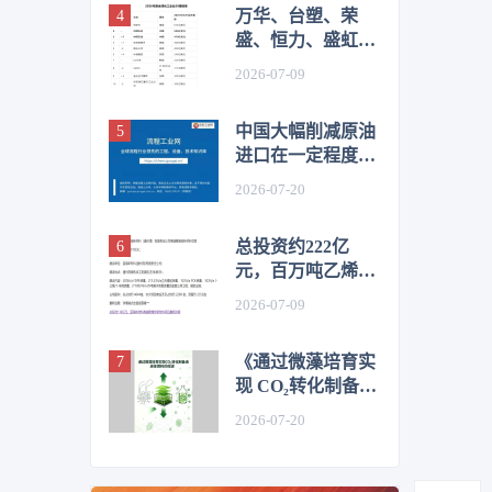
万华、台塑、荣
盛、恒力、盛虹、
桐昆、恒逸、新凤
2026-07-09
鸣等，上榜2026全
球化工企业50强
中国大幅削减原油
进口在一定程度上
抑制了价格
2026-07-20
总投资约222亿
元，百万吨乙烯及
高端化工新材料项
2026-07-09
目环评公示
《通过微藻培育实
现 CO₂转化制备液
体燃料的综述》目
2026-07-20
录&前言