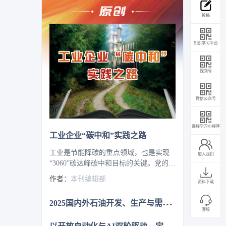
投稿
知识学习平台
视频号
微信公众号
课程学习小程序
工业企业“碳中和”实践之路
工业是节能降碳的重点领域，也是实现
加入我们
“3060”碳达峰碳中和目标的关键。党的二
十大报告明确提出，积极稳妥推进碳达
作者：
本刊编辑部
资料下载
峰碳中和，推进降碳、减污、扩绿、增
长，完善能源消耗总量和强度调控，重
2
025国内外石油开发、生产与需求述评-目录
点控制化石能源消费，逐步转向碳排放
客服
总量和强度“双控”制度。为了回顾 2023
以
开放自动化与AI双轮驱动，定义中国未来工业新范式