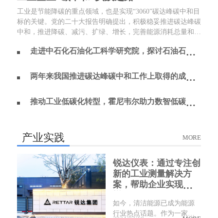
工业是节能降碳的重点领域，也是实现“3060”碳达峰碳中和目
标的关键。党的二十大报告明确提出，积极稳妥推进碳达峰碳
中和，推进降碳、减污、扩绿、增长，完善能源消耗总量和强
度调控，重点控制化石能源消费，逐步转向碳排放总量和强
走进中石化石油化工科学研究院，探讨石油石化行业低碳发展路径
度“双控”制度。为了回顾 2023 年工业企业在节能降碳、绿色
可持续发展方面的成就，了解当下的创新技术和应用，《流程
工业》编辑部在 2024 年第一期特别策划了“工业碳中和”专
两年来我国推进碳达峰碳中和工作上取得的成效？
题，邀请了一批国内外优秀的工业企业分享观点和产业实践，
为广大的流程工业企业提供绿色可持续发展的启迪和借鉴。
推动工业低碳化转型，霍尼韦尔助力数智低碳的未来
产业实践
MORE
锐达仪表：通过专注创
新的工业测量解决方
案，帮助企业实现降本
增效
如今，清洁能源已成为能源
行业热点话题。作为一家专