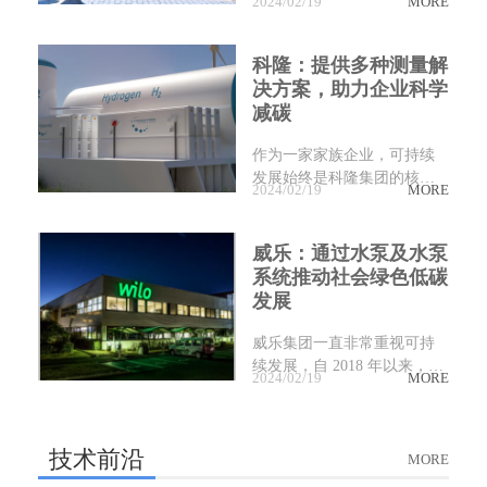
2024/02/19
MORE
注创新的工业测量提供商，
锐达始终将使用清洁能源作
为产品优先选项。
科隆：提供多种测量解
决方案，助力企业科学
减碳
作为一家家族企业，可持续
发展始终是科隆集团的核心
2024/02/19
MORE
价值观，我们致力于为更清
洁的地球和长期的商业成功
做出贡献，这两者都将使子
威乐：通过水泵及水泵
孙后代受益。科隆总体目标
系统推动社会绿色低碳
是到 2030 年减少科隆的温室
发展
气体排放并实现巴黎气候协
议的目标；到 2045 年实现净
威乐集团一直非常重视可持
零排放运营。
续发展，自 2018 年以来，在
2024/02/19
MORE
全球生产基地的二氧化碳排
放量有效降低了36%。
技术前沿
MORE