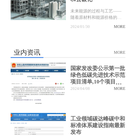
未来能源的过程与工艺——
随着原材料和能源价格的持
续上涨，可用的资源越来越
2024/01/30
MORE
少，越来越多的材料出现短
缺，这种挑战还将持续下
去，现在是时候思考如何解
决这种困境，现代工厂建设
业内资讯
MORE
如何为能源转型和去碳化作
出贡献。
国家发改委公示第一批
绿色低碳先进技术示范
项目清单,10个项目涉
及氢能
2024/04/08
MORE
工业领域碳达峰碳中和
标准体系建设指南最新
发布