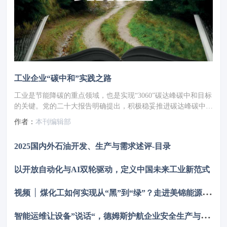
工业企业“碳中和”实践之路
工业是节能降碳的重点领域，也是实现“3060”碳达峰碳中和目标
的关键。党的二十大报告明确提出，积极稳妥推进碳达峰碳中
和，推进降碳、减污、扩绿、增长，完善能源消耗总量和强度调
作者：
本刊编辑部
控，重点控制化石能源消费，逐步转向碳排放总量和强度“双
控”制度。为了回顾 2023 年工业企业在节能降碳、绿色可持续发
2025国内外石油开发、生产与需求述评-目录
展方面的成就，了解当下的创新技术和应用，《流程工业》编辑
部在 2024 年第一期特别策划了“工业碳中和”专题，邀请了一批
以开放自动化与AI双轮驱动，定义中国未来工业新范式
国内外优秀的工业企业分享观点和产业实践，为广大的流程工业
企业提供绿色可持续发展的启迪和借鉴。
视
频 │ 煤化工如何实现从“黑”到“绿”？走进美锦能源低碳发展标杆项目
智
能运维让设备”说话“，德姆斯护航企业安全生产与降本增效