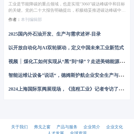
工业是节能降碳的重点领域，也是实现“3060”碳达峰碳中和目标
的关键。党的二十大报告明确提出，积极稳妥推进碳达峰碳中
和，推进降碳、减污、扩绿、增长，完善能源消耗总量和强度调
作者：
本刊编辑部
控，重点控制化石能源消费，逐步转向碳排放总量和强度“双
控”制度。为了回顾 2023 年工业企业在节能降碳、绿色可持续发
2025国内外石油开发、生产与需求述评-目录
展方面的成就，了解当下的创新技术和应用，《流程工业》编辑
部在 2024 年第一期特别策划了“工业碳中和”专题，邀请了一批
以开放自动化与AI双轮驱动，定义中国未来工业新范式
国内外优秀的工业企业分享观点和产业实践，为广大的流程工业
企业提供绿色可持续发展的启迪和借鉴。
视
频 │ 煤化工如何实现从“黑”到“绿”？走进美锦能源低碳发展标杆项目
智
能运维让设备”说话“，德姆斯护航企业安全生产与降本增效
2
024上海国际泵阀展现场，《流程工业》记者专访了中国善若泵业科技有限公司总经理 卢阳
关于我们
弗戈之窗
产品与服务
企业简介
企业文化
人才发展
全球资源