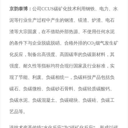
京韵泰博：
公司CCUS碳矿化技术利用钢铁、电力、水
泥等行业生产过程中产生的钢渣、镁渣、炉渣、电石
渣等大宗固废，在不借助外部热源、不使用任何水泥
的条件下与企业脱硫脱硝、合格外排的CO
烟气发生矿
2
化反应，制备出高强度、高固碳率的负碳新材料，其
强度、耐久性等指标均符合现行国家及行业标准，实
现了节能、利废、负碳相统一，负碳科技产品包括负
碳石、负碳微粉、负碳砂石骨料、负碳轻质碳酸钙、
负碳水泥、负碳混凝土、负碳砌块、负碳砖、负碳工
艺品等。
该技术变革传统“水化反应”为”碳矿化反应“，形成以碳