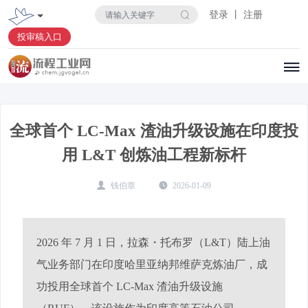
登录 丨 注册
投审稿入口
全球首个 LC-Max 渣油升级设施在印度投
用 L&T 创炼油工程新标杆
钱伯章
2026-01-09
2026 年 7 月 1 日，拉森・托布罗（L&T）陆上油
气业务部门在印度哈里亚纳邦维萨克炼油厂，成
功投用全球首个 LC-Max 渣油升级设施