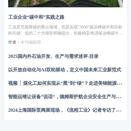
工业企业“碳中和”实践之路
工业是节能降碳的重点领域，也是实现“3060”碳达峰碳中和目标
的关键。党的二十大报告明确提出，积极稳妥推进碳达峰碳中
和，推进降碳、减污、扩绿、增长，完善能源消耗总量和强度调
作者：
本刊编辑部
控，重点控制化石能源消费，逐步转向碳排放总量和强度“双
控”制度。为了回顾 2023 年工业企业在节能降碳、绿色可持续发
2025国内外石油开发、生产与需求述评-目录
展方面的成就，了解当下的创新技术和应用，《流程工业》编辑
部在 2024 年第一期特别策划了“工业碳中和”专题，邀请了一批
以开放自动化与AI双轮驱动，定义中国未来工业新范式
国内外优秀的工业企业分享观点和产业实践，为广大的流程工业
企业提供绿色可持续发展的启迪和借鉴。
视
频 │ 煤化工如何实现从“黑”到“绿”？走进美锦能源低碳发展标杆项目
智
能运维让设备”说话“，德姆斯护航企业安全生产与降本增效
2
024上海国际泵阀展现场，《流程工业》记者专访了中国善若泵业科技有限公司总经理 卢阳