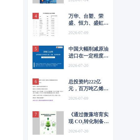
&目录
万华、台塑、荣
盛、恒力、盛虹、
桐昆、恒逸、新凤
2026-07-09
鸣等，上榜2026全
球化工企业50强
中国大幅削减原油
进口在一定程度上
抑制了价格
2026-07-20
总投资约222亿
元，百万吨乙烯及
高端化工新材料项
2026-07-09
目环评公示
《通过微藻培育实
现 CO₂转化制备液
体燃料的综述》目
2026-07-20
录&前言