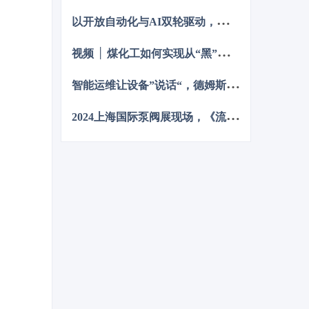
碳排放总量和强度“双控”制度。为了回
以
开放自动化与AI双轮驱动，定义中国未来工业新范式
顾 2023 年工业企业在节能降碳、绿色
可持续发展方面的成就，了解当下的创
视
频 │ 煤化工如何实现从“黑”到“绿”？走进美锦能源低碳发展标杆项目
新技术和应用，《流程工业》编辑部在
2024 年第一期特别策划了“工业碳中
和”专题，邀请了一批国内外优秀的工业
智
能运维让设备”说话“，德姆斯护航企业安全生产与降本增效
企业分享观点和产业实践，为广大的流
程工业企业提供绿色可持续发展的启迪
2
024上海国际泵阀展现场，《流程工业》记者专访了中国善若泵业科技有限公司总经理 卢阳
和借鉴。