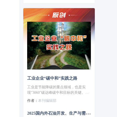
工业企业“碳中和”实践之路
工业是节能降碳的重点领域，也是实
现“3060”碳达峰碳中和目标的关键。党
的二十大报告明确提出，积极稳妥推进
作者：
本刊编辑部
碳达峰碳中和，推进降碳、减污、扩
绿、增长，完善能源消耗总量和强度调
2
025国内外石油开发、生产与需求述评-目录
控，重点控制化石能源消费，逐步转向