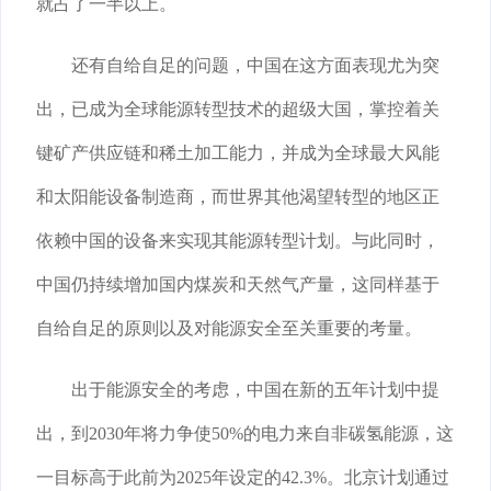
就占了一半以上。
还有自给自足的问题，中国在这方面表现尤为突
出，已成为全球能源转型技术的超级大国，掌控着关
键矿产供应链和稀土加工能力，并成为全球最大风能
和太阳能设备制造商，而世界其他渴望转型的地区正
依赖中国的设备来实现其能源转型计划。与此同时，
中国仍持续增加国内煤炭和天然气产量，这同样基于
自给自足的原则以及对能源安全至关重要的考量。
出于能源安全的考虑，中国在新的五年计划中提
出，到2030年将力争使50%的电力来自非碳氢能源，这
一目标高于此前为2025年设定的42.3%。北京计划通过