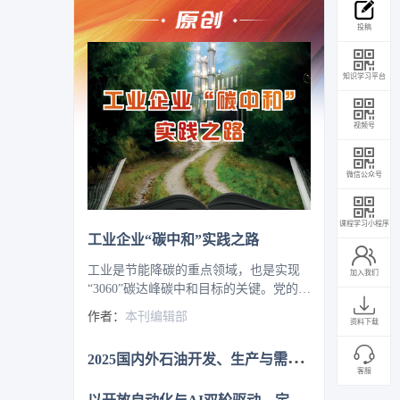
投稿
知识学习平台
视频号
微信公众号
课程学习小程序
工业企业“碳中和”实践之路
工业是节能降碳的重点领域，也是实现
加入我们
“3060”碳达峰碳中和目标的关键。党的二
十大报告明确提出，积极稳妥推进碳达
作者：
本刊编辑部
资料下载
峰碳中和，推进降碳、减污、扩绿、增
长，完善能源消耗总量和强度调控，重
2
025国内外石油开发、生产与需求述评-目录
点控制化石能源消费，逐步转向碳排放
客服
总量和强度“双控”制度。为了回顾 2023
以
开放自动化与AI双轮驱动，定义中国未来工业新范式