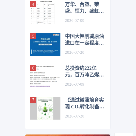
万华、台塑、荣
盛、恒力、盛虹、
桐昆、恒逸、新凤
2026-07-09
鸣等，上榜2026全
球化工企业50强
中国大幅削减原油
进口在一定程度上
抑制了价格
2026-07-20
总投资约222亿
元，百万吨乙烯及
高端化工新材料项
2026-07-09
目环评公示
《通过微藻培育实
现 CO₂转化制备液
体燃料的综述》目
2026-07-20
录&前言